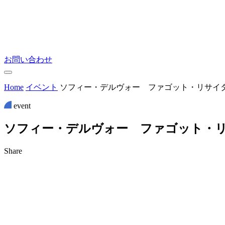
お問い合わせ
Home
イベント
ソフィー・デルヴォー ファゴット・リサイ
event
ソ
フ
ィ
ー
・
デ
ル
ヴ
ォ
ー
フ
ァ
ゴ
ッ
ト
・
Share