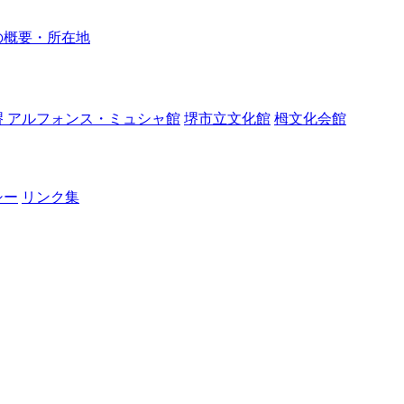
の概要・所在地
堺 アルフォンス・ミュシャ館
堺市立文化館
栂文化会館
シー
リンク集