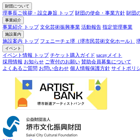
財団について
理事長ご挨拶・設立趣旨 トップ
財団の使命・事業方針
財団
事業紹介
事業紹介 トップ
文化芸術振興事業
活動報告
指定管理事業
施設案内
施設案内 トップ
フェニーチェ堺（堺市民芸術文化ホール）
イベント
イベント情報 トップ
チケット購入ガイド
sacayメイト
採用情報
お知らせ
ご寄付のお願い
賛助会員募集について
よくあるご質問
お問い合わせ
個人情報保護方針
サイトポリ