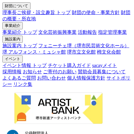
財団について
理事長ご挨拶・設立趣旨 トップ
財団の使命・事業方針
財団
の概要・所在地
事業紹介
事業紹介 トップ
文化芸術振興事業
活動報告
指定管理事業
施設案内
施設案内 トップ
フェニーチェ堺（堺市民芸術文化ホール）
堺 アルフォンス・ミュシャ館
堺市立文化館
栂文化会館
イベント
イベント情報 トップ
チケット購入ガイド
sacayメイト
採用情報
お知らせ
ご寄付のお願い
賛助会員募集について
よくあるご質問
お問い合わせ
個人情報保護方針
サイトポリ
シー
リンク集