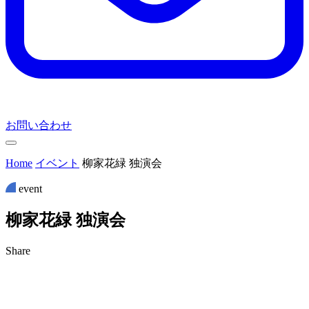
お問い合わせ
Home
イベント
柳家花緑 独演会
event
柳
家
花
緑
独
演
会
Share