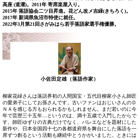
高座 (道灌)。2011年 寄席楽屋入り。
2015年 落語協会二ツ目昇進。花どん改メ吉緑(きちろく)。
2017年 新潟県魚沼市特使に就任。
2022年3月第21回さがみはら若手落語家選手権優勝。
小佐田定雄（落語作家）
柳家花緑さんは落語界初の人間国宝・五代目柳家小さん師匠
の愛弟子にしてお孫さんです。古いファンはおじいさんのＤ
ＮＡを感じる方もおられるかもしれません。まだ若いのに今
年で芸歴三十五年…というのは、満十五歳で入門したからで
す。師匠ゆずりの古典だけでなく、バレエなどを題材にした
新作や、日本全国四十七の各都道府県を舞台にした落語を一
席ずつ創るという活動も継続中とうかがいました。ときには