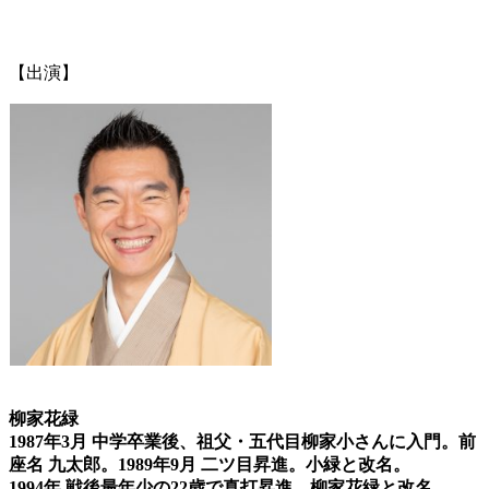
【出演】
柳家花緑
1987年3月 中学卒業後、祖父・五代目柳家小さんに入門。前
座名 九太郎。1989年9月 二ツ目昇進。小緑と改名。
1994年 戦後最年少の22歳で真打昇進。柳家花緑と改名。