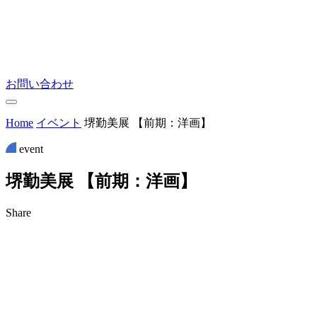
お問い合わせ
Home
イベント
堺勤美展 【前期：洋画】
event
堺
勤
美
展
【
前
期
：
洋
画
】
Share