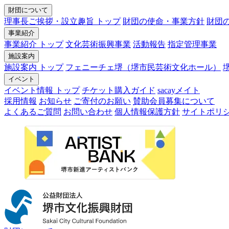
財団について
理事長ご挨拶・設立趣旨 トップ
財団の使命・事業方針
財団
事業紹介
事業紹介 トップ
文化芸術振興事業
活動報告
指定管理事業
施設案内
施設案内 トップ
フェニーチェ堺（堺市民芸術文化ホール）
イベント
イベント情報 トップ
チケット購入ガイド
sacayメイト
採用情報
お知らせ
ご寄付のお願い
賛助会員募集について
よくあるご質問
お問い合わせ
個人情報保護方針
サイトポリ