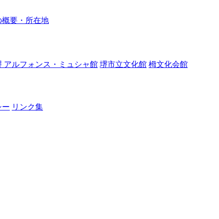
の概要・所在地
堺 アルフォンス・ミュシャ館
堺市立文化館
栂文化会館
シー
リンク集