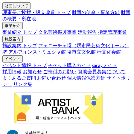
財団について
理事長ご挨拶・設立趣旨 トップ
財団の使命・事業方針
財団
の概要・所在地
事業紹介
事業紹介 トップ
文化芸術振興事業
活動報告
指定管理事業
施設案内
施設案内 トップ
フェニーチェ堺（堺市民芸術文化ホール）
堺 アルフォンス・ミュシャ館
堺市立文化館
栂文化会館
イベント
イベント情報 トップ
チケット購入ガイド
sacayメイト
採用情報
お知らせ
ご寄付のお願い
賛助会員募集について
よくあるご質問
お問い合わせ
個人情報保護方針
サイトポリ
シー
リンク集