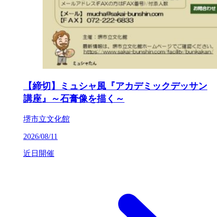
【締切】ミュシャ風『アカデミックデッサン
講座』～石膏像を描く～
堺市立文化館
2026/08/11
近日開催