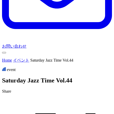
お問い合わせ
Home
イベント
Saturday Jazz Time Vol.44
event
S
a
t
u
r
d
a
y
J
a
z
z
T
i
m
e
V
o
l
.
4
4
Share