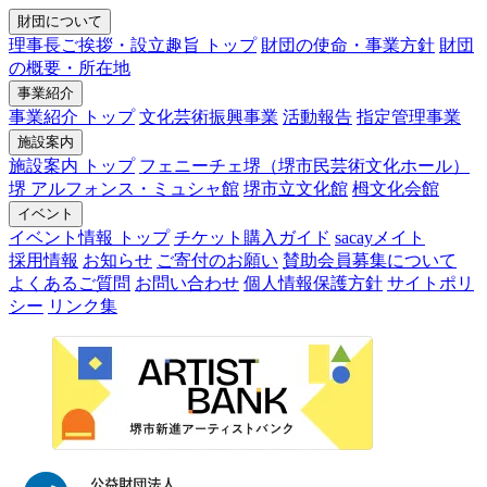
財団について
理事長ご挨拶・設立趣旨 トップ
財団の使命・事業方針
財団
の概要・所在地
事業紹介
事業紹介 トップ
文化芸術振興事業
活動報告
指定管理事業
施設案内
施設案内 トップ
フェニーチェ堺（堺市民芸術文化ホール）
堺 アルフォンス・ミュシャ館
堺市立文化館
栂文化会館
イベント
イベント情報 トップ
チケット購入ガイド
sacayメイト
採用情報
お知らせ
ご寄付のお願い
賛助会員募集について
よくあるご質問
お問い合わせ
個人情報保護方針
サイトポリ
シー
リンク集