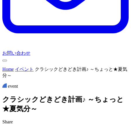
お問い合わせ
Home
イベント
クラシックどきどき計画♪ ～ちょっと★夏気
分～
event
ク
ラ
シ
ッ
ク
ど
き
ど
き
計
画
♪
～
ち
ょ
っ
と
★
夏
気
分
～
Share