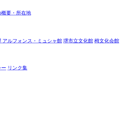
の概要・所在地
堺 アルフォンス・ミュシャ館
堺市立文化館
栂文化会館
シー
リンク集