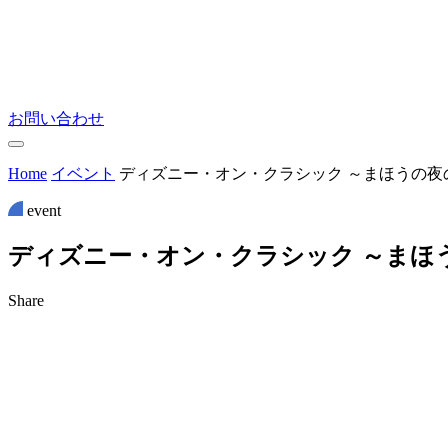
お問い合わせ
Home
イベント
ディズニー・オン・クラシック ～まほうの夜の音
event
デ
ィ
ズ
ニ
ー
・
オ
ン
・
ク
ラ
シ
ッ
ク
～
ま
ほ
Share