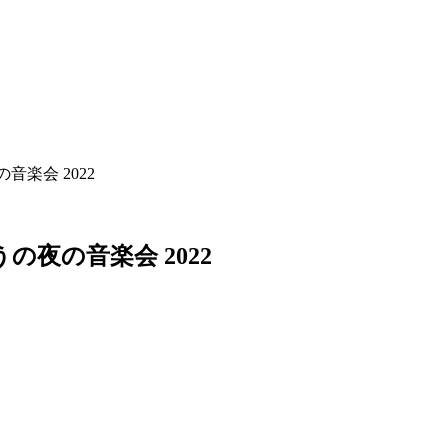
楽会 2022
う
の
夜
の
音
楽
会
2
0
2
2