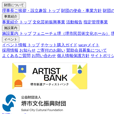
財団について
理事長ご挨拶・設立趣旨 トップ
財団の使命・事業方針
財団
事業紹介
事業紹介 トップ
文化芸術振興事業
活動報告
指定管理事業
施設案内
施設案内 トップ
フェニーチェ堺（堺市民芸術文化ホール）
イベント
イベント情報 トップ
チケット購入ガイド
sacayメイト
採用情報
お知らせ
ご寄付のお願い
賛助会員募集について
よくあるご質問
お問い合わせ
個人情報保護方針
サイトポリ