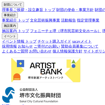
財団について
理事長ご挨拶・設立趣旨 トップ
財団の使命・事業方針
財団
事業紹介
事業紹介 トップ
文化芸術振興事業
活動報告
指定管理事業
施設案内
施設案内 トップ
フェニーチェ堺（堺市民芸術文化ホール）
イベント
イベント情報 トップ
チケット購入ガイド
sacayメイト
採用情報
お知らせ
ご寄付のお願い
賛助会員募集について
よくあるご質問
お問い合わせ
個人情報保護方針
サイトポリ