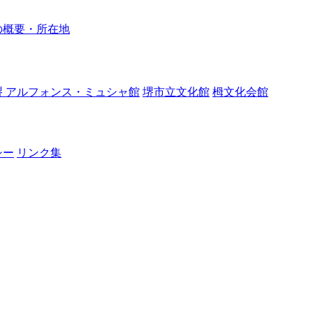
の概要・所在地
堺 アルフォンス・ミュシャ館
堺市立文化館
栂文化会館
シー
リンク集