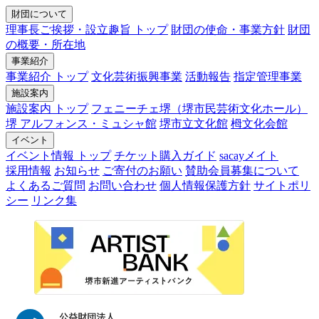
財団について
理事長ご挨拶・設立趣旨 トップ
財団の使命・事業方針
財団
の概要・所在地
事業紹介
事業紹介 トップ
文化芸術振興事業
活動報告
指定管理事業
施設案内
施設案内 トップ
フェニーチェ堺（堺市民芸術文化ホール）
堺 アルフォンス・ミュシャ館
堺市立文化館
栂文化会館
イベント
イベント情報 トップ
チケット購入ガイド
sacayメイト
採用情報
お知らせ
ご寄付のお願い
賛助会員募集について
よくあるご質問
お問い合わせ
個人情報保護方針
サイトポリ
シー
リンク集