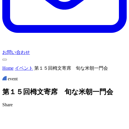
お問い合わせ
Home
イベント
第１５回栂文寄席 旬な米朝一門会
event
第
１
５
回
栂
文
寄
席
旬
な
米
朝
一
門
会
Share