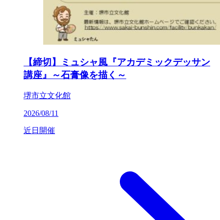
【締切】ミュシャ風『アカデミックデッサン
講座』～石膏像を描く～
堺市立文化館
2026/08/11
近日開催