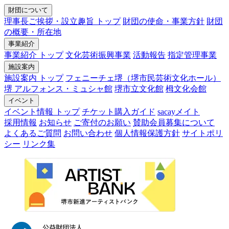
財団について
理事長ご挨拶・設立趣旨 トップ
財団の使命・事業方針
財団
の概要・所在地
事業紹介
事業紹介 トップ
文化芸術振興事業
活動報告
指定管理事業
施設案内
施設案内 トップ
フェニーチェ堺（堺市民芸術文化ホール）
堺 アルフォンス・ミュシャ館
堺市立文化館
栂文化会館
イベント
イベント情報 トップ
チケット購入ガイド
sacayメイト
採用情報
お知らせ
ご寄付のお願い
賛助会員募集について
よくあるご質問
お問い合わせ
個人情報保護方針
サイトポリ
シー
リンク集