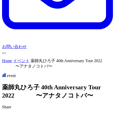
お問い合わせ
Home
イベント
薬師丸ひろ子 40th Anniversary Tour 2022
〜アナタノコトバ〜
event
薬
師
丸
ひ
ろ
子
4
0
t
h
A
n
n
i
v
e
r
s
a
r
y
T
o
u
r
2
0
2
2
〜
ア
ナ
タ
ノ
コ
ト
ハ
〜
Share