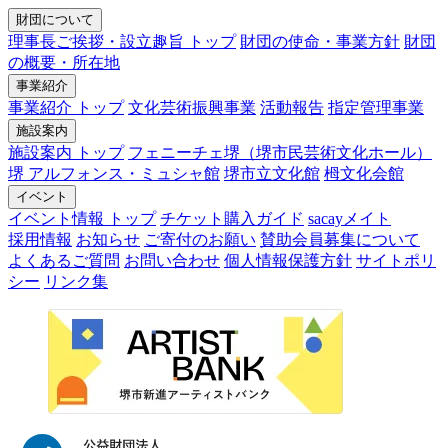
財団について
理事長ご挨拶・設立趣旨 トップ
財団の使命・事業方針
財団
の概要・所在地
事業紹介
事業紹介 トップ
文化芸術振興事業
活動報告
指定管理事業
施設案内
施設案内 トップ
フェニーチェ堺（堺市民芸術文化ホール）
堺 アルフォンス・ミュシャ館
堺市立文化館
栂文化会館
イベント
イベント情報 トップ
チケット購入ガイド
sacayメイト
採用情報
お知らせ
ご寄付のお願い
賛助会員募集について
よくあるご質問
お問い合わせ
個人情報保護方針
サイトポリ
シー
リンク集