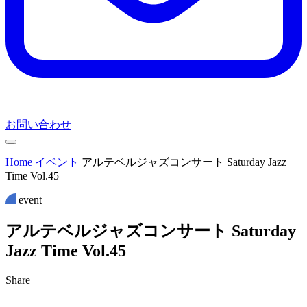
お問い合わせ
Home
イベント
アルテベルジャズコンサート Saturday Jazz
Time Vol.45
event
ア
ル
テ
ベ
ル
ジ
ャ
ズ
コ
ン
サ
ー
ト
S
a
t
u
r
d
a
y
J
a
z
z
T
i
m
e
V
o
l
.
4
5
Share