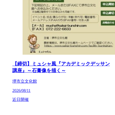
【締切】ミュシャ風『アカデミックデッサン
講座』～石膏像を描く～
堺市立文化館
2026/08/11
近日開催