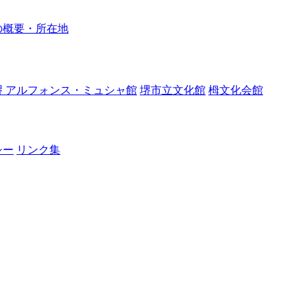
の概要・所在地
堺 アルフォンス・ミュシャ館
堺市立文化館
栂文化会館
シー
リンク集