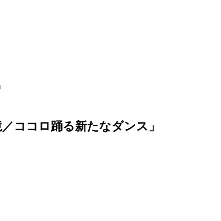
」
境
／
コ
コ
ロ
踊
る
新
た
な
ダ
ン
ス
」