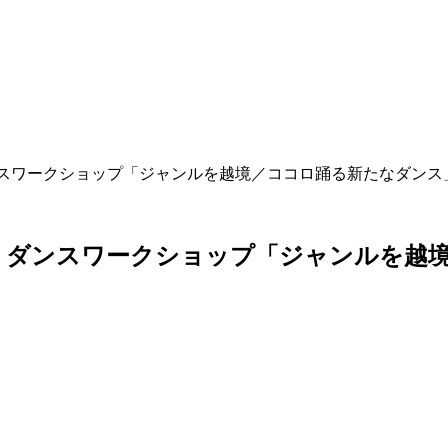
ダンスワークショップ「ジャンルを越境／ココロ踊る新たなダンス
ダ
ン
ス
ワ
ー
ク
シ
ョ
ッ
プ
「
ジ
ャ
ン
ル
を
越