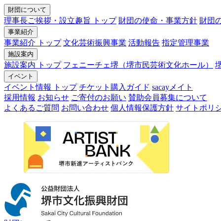
財団について
理事長ご挨拶・設立趣旨 トップ
財団の使命・事業方針
財団
事業紹介
事業紹介 トップ
文化芸術振興事業
活動報告
指定管理事業
施設案内
施設案内 トップ
フェニーチェ堺（堺市民芸術文化ホール）
イベント
イベント情報 トップ
チケット購入ガイド
sacayメイト
採用情報
お知らせ
ご寄付のお願い
賛助会員募集について
よくあるご質問
お問い合わせ
個人情報保護方針
サイトポリ