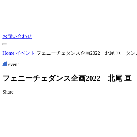
お問い合わせ
Home
イベント
フェニーチェダンス企画2022 北尾 亘 
event
フ
ェ
ニ
ー
チ
ェ
ダ
ン
ス
企
画
2
0
2
2
北
尾
亘
Share