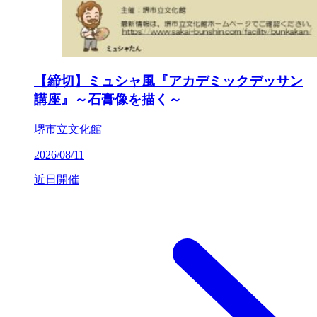
【締切】ミュシャ風『アカデミックデッサン
講座』～石膏像を描く～
堺市立文化館
2026/08/11
近日開催