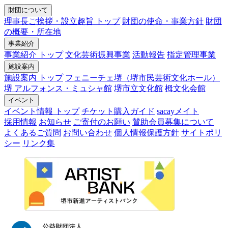
財団について
理事長ご挨拶・設立趣旨 トップ
財団の使命・事業方針
財団
の概要・所在地
事業紹介
事業紹介 トップ
文化芸術振興事業
活動報告
指定管理事業
施設案内
施設案内 トップ
フェニーチェ堺（堺市民芸術文化ホール）
堺 アルフォンス・ミュシャ館
堺市立文化館
栂文化会館
イベント
イベント情報 トップ
チケット購入ガイド
sacayメイト
採用情報
お知らせ
ご寄付のお願い
賛助会員募集について
よくあるご質問
お問い合わせ
個人情報保護方針
サイトポリ
シー
リンク集