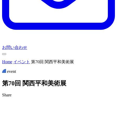
お問い合わせ
Home
イベント
第70回 関西平和美術展
event
第
7
0
回
関
西
平
和
美
術
展
Share