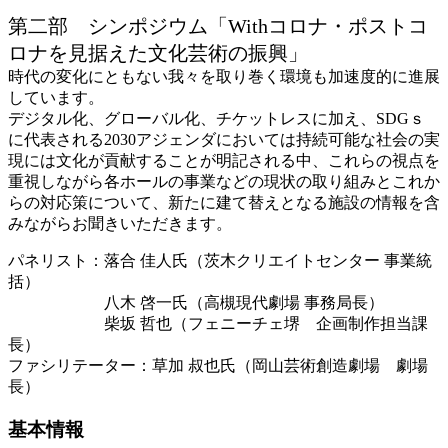
第二部 シンポジウム「Withコロナ・ポストコ
ロナを見据えた文化芸術の振興」
時代の変化にともない我々を取り巻く環境も加速度的に進展
しています。
デジタル化、グローバル化、チケットレスに加え、SDGｓ
に代表される2030アジェンダにおいては持続可能な社会の実
現には文化が貢献することが明記される中、これらの視点を
重視しながら各ホールの事業などの現状の取り組みとこれか
らの対応策について、新たに建て替えとなる施設の情報を含
みながらお聞きいただきます。
パネリスト：落合 佳人氏（茨木クリエイトセンター 事業統
括）
八木 啓一氏（高槻現代劇場 事務局長）
柴坂 哲也（フェニーチェ堺 企画制作担当課
長）
ファシリテーター：草加 叔也氏（岡山芸術創造劇場 劇場
長）
基本情報