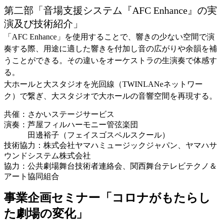
第二部「音場支援システム『AFC Enhance』の実
演及び技術紹介」
「AFC Enhance」を使用することで、響きの少ない空間で演
奏する際、用途に適した響きを付加し音の広がりや余韻を補
うことができる。その違いをオーケストラの生演奏で体感す
る。
大ホールと大スタジオを光回線（TWINLANeネットワー
ク）で繋ぎ、大スタジオで大ホールの音響空間を再現する。
共催：さかいステージサービス
演
奏：芦屋フィルハーモニー管弦楽団
田邊裕子（フェイスゴスペルスクール）
技術協力：株式
会社ヤマハミュージックジャパン、ヤマハサ
ウンドシステム株式会社
協力：公共劇場舞台技術者連絡会、関西舞台テレビテクノ＆
アート協同組合
事業企画セミナー「コロナがもたらし
た劇場の変化」