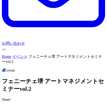
お問い合わせ
Home
イベント
フェニーチェ堺 アートマネジメントセミナ
ーvol.2
event
フ
ェ
ニ
ー
チ
ェ
堺
ア
ー
ト
マ
ネ
ジ
メ
ン
ト
セ
ミ
ナ
ー
v
o
l
.
2
Share