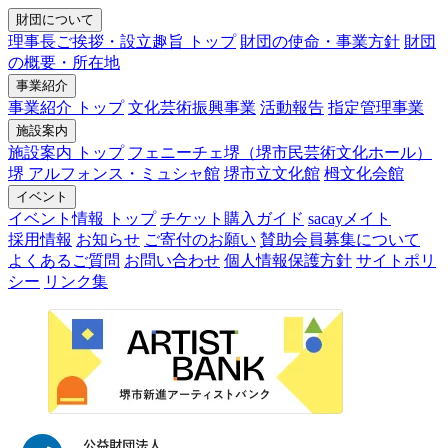
財団について
理事長ご挨拶・設立趣旨 トップ
財団の使命・事業方針
財団
の概要・所在地
事業紹介
事業紹介 トップ
文化芸術振興事業
活動報告
指定管理事業
施設案内
施設案内 トップ
フェニーチェ堺（堺市民芸術文化ホール）
堺 アルフォンス・ミュシャ館
堺市立文化館
栂文化会館
イベント
イベント情報 トップ
チケット購入ガイド
sacayメイト
採用情報
お知らせ
ご寄付のお願い
賛助会員募集について
よくあるご質問
お問い合わせ
個人情報保護方針
サイトポリ
シー
リンク集