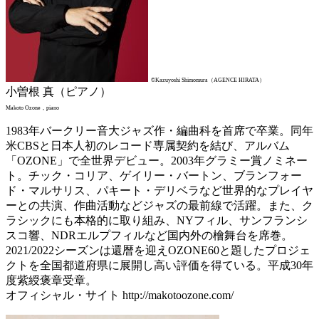
©Kazuyoshi Shimomura（AGENCE HIRATA）
小曽根 真（ピアノ）
Makoto Ozone，piano
1983年バークリー音大ジャズ作・編曲科を首席で卒業。同年
米CBSと日本人初のレコード専属契約を結び、アルバム
「OZONE」で全世界デビュー。2003年グラミー賞ノミネー
ト。チック・コリア、ゲイリー・バートン、ブランフォー
ド・マルサリス、パキート・デリベラなど世界的なプレイヤ
ーとの共演、作曲活動などジャズの最前線で活躍。また、ク
ラシックにも本格的に取り組み、NYフィル、サンフランシ
スコ響、NDRエルプフィルなど国内外の檜舞台を席巻。
2021/2022シーズンは還暦を迎えOZONE60と題したプロジェ
クトを全国都道府県に展開し高い評価を得ている。平成30年
度紫綬褒章受章。
オフィシャル・サイト http://makotoozone.com/