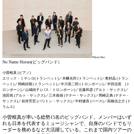
©Ryota Mori
No Name Horses(ビッグバンド）
小曽根真 (ピアノ)
エリック・ミヤシロ
(トランペット)／木幡光邦 (トランペット)／奥村晶 (トラン
ペット)／岡崎好朗
(トランペット)／中川英二郎 (トロンボーン)／半田信英 (ト
ロンボーン)／
山城純子 (バス・トロンボーン)／近藤和彦 (アルト・サックス)／
池田篤 (アルト・サックス)／
三木俊雄 (テナー・サックス)／岡崎正典 (テナー・
サックス)／岩持芳宏 (バリトン・サックス)／
中村健吾 (ベース)／高橋信之介 (ド
ラムス)
小曽根真が率いる総勢15名のビッグバンド。メンバーはいず
れも日本を代表するミュージシャンで、自身のバンドでもリ
ーダーを務めるなど大活躍している。これまで国内ツアーの