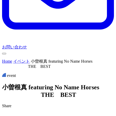
お問い合わせ
Home
イベント
小曽根真 featuring No Name Horses
THE BEST
event
小
曽
根
真
f
e
a
t
u
r
i
n
g
N
o
N
a
m
e
H
o
r
s
e
s
T
H
E
B
E
S
T
Share