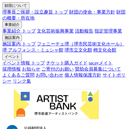
財団について
理事長ご挨拶・設立趣旨 トップ
財団の使命・事業方針
財団
の概要・所在地
事業紹介
事業紹介 トップ
文化芸術振興事業
活動報告
指定管理事業
施設案内
施設案内 トップ
フェニーチェ堺（堺市民芸術文化ホール）
堺 アルフォンス・ミュシャ館
堺市立文化館
栂文化会館
イベント
イベント情報 トップ
チケット購入ガイド
sacayメイト
採用情報
お知らせ
ご寄付のお願い
賛助会員募集について
よくあるご質問
お問い合わせ
個人情報保護方針
サイトポリ
シー
リンク集