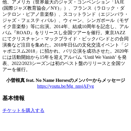
他、アメリカ（世界最大のジャズ・コンベンション「IAJE
(国際ジャズ教育協会／NY)」）、フランス（ラロック・ダ
ンテロン・ピアノ音楽祭）、スコットランド（エジンバラ・
ジャズ・フェスティバル）、ウィーン、シンガポール（モザ
イク音楽祭）等に出演。2014年、結成10周年を記念し、アル
バム『ROAD』をリリースし全国ツアーを催行。東京JAZZ
にてクリスチャン・マックブライド・ビックバンドとの合同
演奏など注目を集めた。2018年日仏の文化交流イベント「ジ
ャポニスム2018」に招かれ、パリ公演を成功させた。2020年
には活動開始から15年を迎えアルバム ‘Until We Vanish’ を発
表、2022/2023シーズンは初のベスト盤のリリースと全国ツ
アーを催行。
小曽根真 feat. No Name Horsesのメンバーからメッセージ
https://youtu.be/Mg_nnsjAFyg
基本情報
チケットを購入する