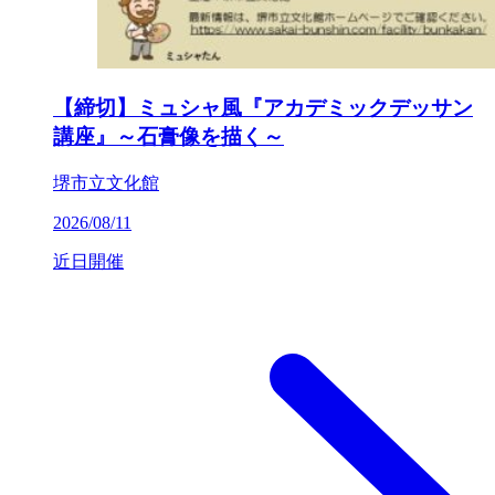
【締切】ミュシャ風『アカデミックデッサン
講座』～石膏像を描く～
堺市立文化館
2026/08/11
近日開催