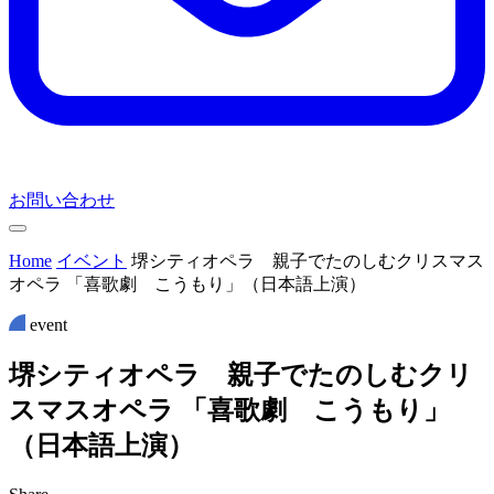
お問い合わせ
Home
イベント
堺シティオペラ 親子でたのしむクリスマス
オペラ 「喜歌劇 こうもり」（日本語上演）
event
堺
シ
テ
ィ
オ
ペ
ラ
親
子
で
た
の
し
む
ク
リ
ス
マ
ス
オ
ペ
ラ
「
喜
歌
劇
こ
う
も
り
」
（
日
本
語
上
演
）