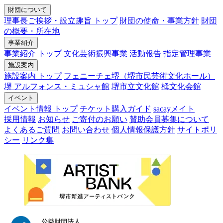
財団について
理事長ご挨拶・設立趣旨 トップ
財団の使命・事業方針
財団
の概要・所在地
事業紹介
事業紹介 トップ
文化芸術振興事業
活動報告
指定管理事業
施設案内
施設案内 トップ
フェニーチェ堺（堺市民芸術文化ホール）
堺 アルフォンス・ミュシャ館
堺市立文化館
栂文化会館
イベント
イベント情報 トップ
チケット購入ガイド
sacayメイト
採用情報
お知らせ
ご寄付のお願い
賛助会員募集について
よくあるご質問
お問い合わせ
個人情報保護方針
サイトポリ
シー
リンク集