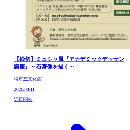
【締切】ミュシャ風『アカデミックデッサン
講座』～石膏像を描く～
堺市立文化館
2026/08/11
近日開催