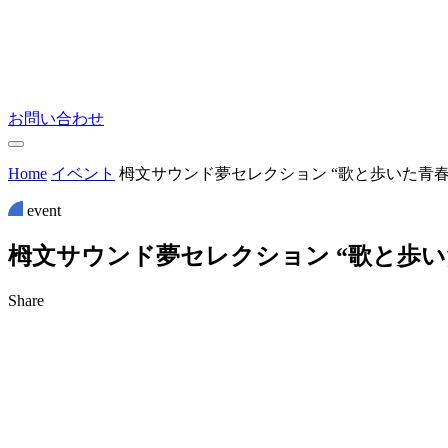
お問い合わせ
Home
イベント
栂文サウンド夢セレクション “歌と歩いた青春
event
栂
文
サ
ウ
ン
ド
夢
セ
レ
ク
シ
ョ
ン
“
歌
と
歩
い
Share