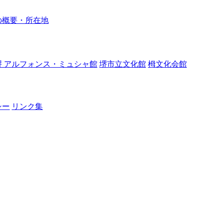
の概要・所在地
堺 アルフォンス・ミュシャ館
堺市立文化館
栂文化会館
シー
リンク集