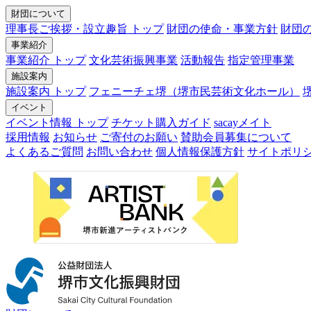
財団について
理事長ご挨拶・設立趣旨 トップ
財団の使命・事業方針
財団
事業紹介
事業紹介 トップ
文化芸術振興事業
活動報告
指定管理事業
施設案内
施設案内 トップ
フェニーチェ堺（堺市民芸術文化ホール）
イベント
イベント情報 トップ
チケット購入ガイド
sacayメイト
採用情報
お知らせ
ご寄付のお願い
賛助会員募集について
よくあるご質問
お問い合わせ
個人情報保護方針
サイトポリ