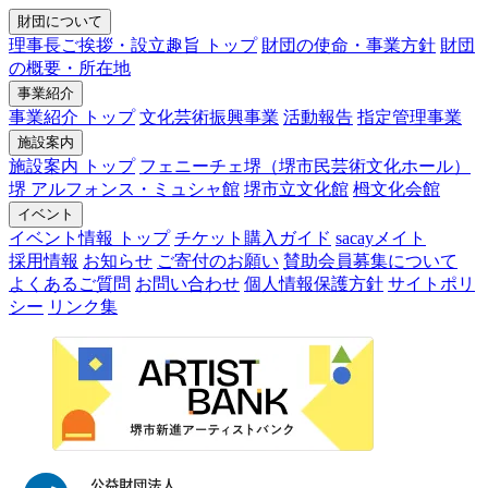
財団について
理事長ご挨拶・設立趣旨 トップ
財団の使命・事業方針
財団
の概要・所在地
事業紹介
事業紹介 トップ
文化芸術振興事業
活動報告
指定管理事業
施設案内
施設案内 トップ
フェニーチェ堺（堺市民芸術文化ホール）
堺 アルフォンス・ミュシャ館
堺市立文化館
栂文化会館
イベント
イベント情報 トップ
チケット購入ガイド
sacayメイト
採用情報
お知らせ
ご寄付のお願い
賛助会員募集について
よくあるご質問
お問い合わせ
個人情報保護方針
サイトポリ
シー
リンク集