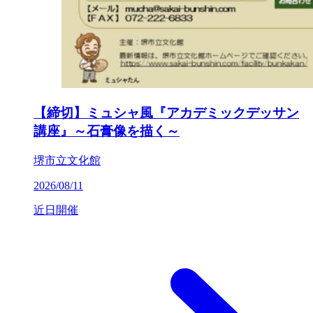
【締切】ミュシャ風『アカデミックデッサン
講座』～石膏像を描く～
堺市立文化館
2026/08/11
近日開催