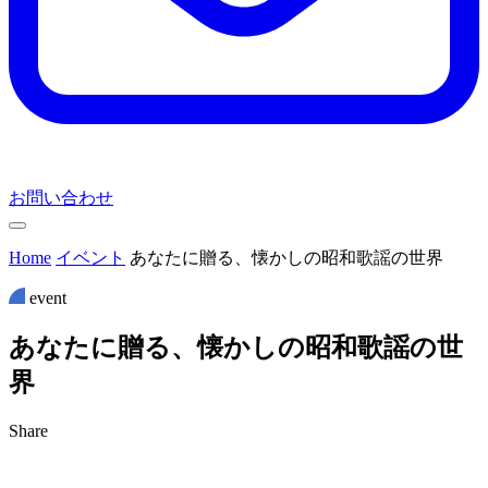
お問い合わせ
Home
イベント
あなたに贈る、懐かしの昭和歌謡の世界
event
あ
な
た
に
贈
る
、
懐
か
し
の
昭
和
歌
謡
の
世
界
Share