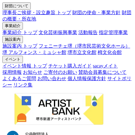
財団について
理事長ご挨拶・設立趣旨 トップ
財団の使命・事業方針
財団
の概要・所在地
事業紹介
事業紹介 トップ
文化芸術振興事業
活動報告
指定管理事業
施設案内
施設案内 トップ
フェニーチェ堺（堺市民芸術文化ホール）
堺 アルフォンス・ミュシャ館
堺市立文化館
栂文化会館
イベント
イベント情報 トップ
チケット購入ガイド
sacayメイト
採用情報
お知らせ
ご寄付のお願い
賛助会員募集について
よくあるご質問
お問い合わせ
個人情報保護方針
サイトポリ
シー
リンク集