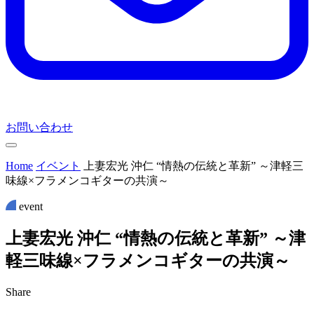
お問い合わせ
Home
イベント
上妻宏光 沖仁 “情熱の伝統と革新” ～津軽三
味線×フラメンコギターの共演～
event
上
妻
宏
光
沖
仁
“
情
熱
の
伝
統
と
革
新
”
～
津
軽
三
味
線
×
フ
ラ
メ
ン
コ
ギ
タ
ー
の
共
演
～
Share