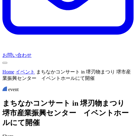
お問い合わせ
Home
イベント
まちなかコンサート in 堺刃物まつり 堺市産
業振興センター イベントホールにて開催
event
ま
ち
な
か
コ
ン
サ
ー
ト
i
n
堺
刃
物
ま
つ
り
堺
市
産
業
振
興
セ
ン
タ
ー
イ
ベ
ン
ト
ホ
ー
ル
に
て
開
催