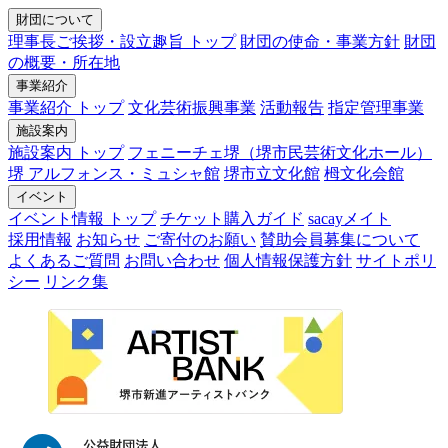
財団について
理事長ご挨拶・設立趣旨 トップ
財団の使命・事業方針
財団
の概要・所在地
事業紹介
事業紹介 トップ
文化芸術振興事業
活動報告
指定管理事業
施設案内
施設案内 トップ
フェニーチェ堺（堺市民芸術文化ホール）
堺 アルフォンス・ミュシャ館
堺市立文化館
栂文化会館
イベント
イベント情報 トップ
チケット購入ガイド
sacayメイト
採用情報
お知らせ
ご寄付のお願い
賛助会員募集について
よくあるご質問
お問い合わせ
個人情報保護方針
サイトポリ
シー
リンク集