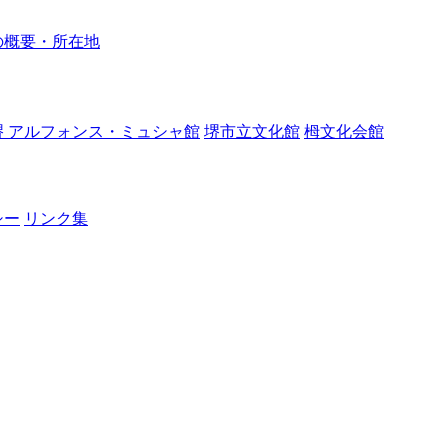
の概要・所在地
堺 アルフォンス・ミュシャ館
堺市立文化館
栂文化会館
シー
リンク集