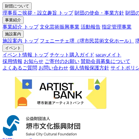
財団について
理事長ご挨拶・設立趣旨 トップ
財団の使命・事業方針
財団
事業紹介
事業紹介 トップ
文化芸術振興事業
活動報告
指定管理事業
施設案内
施設案内 トップ
フェニーチェ堺（堺市民芸術文化ホール）
イベント
イベント情報 トップ
チケット購入ガイド
sacayメイト
採用情報
お知らせ
ご寄付のお願い
賛助会員募集について
よくあるご質問
お問い合わせ
個人情報保護方針
サイトポリ