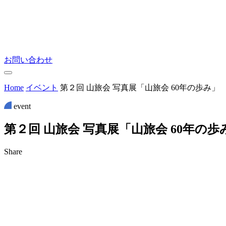
お問い合わせ
Home
イベント
第２回 山旅会 写真展「山旅会 60年の歩み」
event
第
２
回
山
旅
会
写
真
展
「
山
旅
会
6
0
年
の
歩
Share