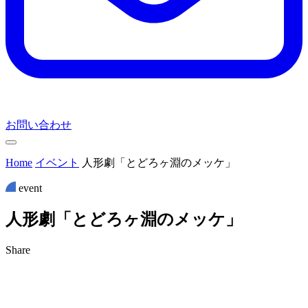
お問い合わせ
Home
イベント
人形劇「とどろヶ淵のメッケ」
event
人
形
劇
「
と
ど
ろ
ヶ
淵
の
メ
ッ
ケ
」
Share