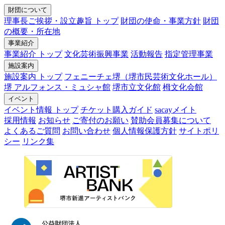
財団について
理事長ご挨拶・設立趣旨 トップ
財団の使命・事業方針
財団
の概要・所在地
事業紹介
事業紹介 トップ
文化芸術振興事業
活動報告
指定管理事業
施設案内
施設案内 トップ
フェニーチェ堺（堺市民芸術文化ホール）
堺 アルフォンス・ミュシャ館
堺市立文化館
栂文化会館
イベント
イベント情報 トップ
チケット購入ガイド
sacayメイト
採用情報
お知らせ
ご寄付のお願い
賛助会員募集について
よくあるご質問
お問い合わせ
個人情報保護方針
サイトポリ
シー
リンク集