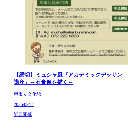
【締切】ミュシャ風『アカデミックデッサン
講座』～石膏像を描く～
堺市立文化館
2026/08/11
近日開催