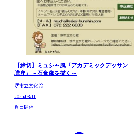
【締切】ミュシャ風『アカデミックデッサン
講座』～石膏像を描く～
堺市立文化館
2026/08/11
近日開催