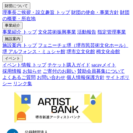
財団について
理事長ご挨拶・設立趣旨 トップ
財団の使命・事業方針
財団
の概要・所在地
事業紹介
事業紹介 トップ
文化芸術振興事業
活動報告
指定管理事業
施設案内
施設案内 トップ
フェニーチェ堺（堺市民芸術文化ホール）
堺 アルフォンス・ミュシャ館
堺市立文化館
栂文化会館
イベント
イベント情報 トップ
チケット購入ガイド
sacayメイト
採用情報
お知らせ
ご寄付のお願い
賛助会員募集について
よくあるご質問
お問い合わせ
個人情報保護方針
サイトポリ
シー
リンク集