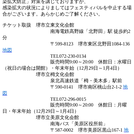
染拡大防止」対策を講じておりますが、
感染拡大の状況によりましてはフェスティバルを中止する場
合がございます。あらかじめご了解ください。
チケット取扱 堺市立東文化会館
南海電鉄高野線「北野田」駅 徒歩約2
分
〒599-8123 堺市東区北野田1084-136
地図
TEL072-230-0134
販売時間9:00～20:00 休館日：水曜日
（祝日の場合は開館）・年末年始（12月29日～1月4日）
堺市立栂文化会館
泉北高速鉄道「栂・美木多」駅前
〒590-0141 堺市南区桃山台2-1-2
地
図
TEL072-296-0015
販売時間9:00～20:00 休館日：月曜
日・年末年始（12月29日～1月4日）
堺市立美原文化会館
南海バス「美原区役所前」
〒587-0002 堺市美原区黒山167-1
地