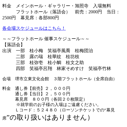
料金 メインホール・ギャラリー・旭照寺 入場無料
フラットホール（落語会） 前売：2000円 当日：
2500円 幕見席：各部800円
各会場スケジュールはこちら！
～～フラットホール 催事スケジュール～～
【落語会】
出演 一部 桂小梅 笑福亭風喬 桂梅団治
二部 露の瑞 桂華紋 桂坊枝
三部 桂弥壱 桂小鯛 桂文之助
四部 笑福亭呂翔 林家そめすけ 笑福亭竹林
会場 堺市立東文化会館 ３階フラットホール（全席自由）
料金 通し券【前売】２，０００円
通し券【当日】２，５００円
幕見席 ８００円（各回２０枚限定）
※就学前のお子様の入場はご遠慮ください。
Ｌコード：５２４８０（ローソンチケットでの“幕見
”
の取り扱いはありません
）
席