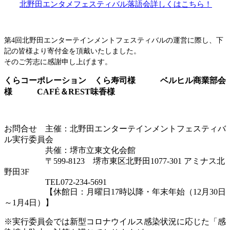
北野田エンタメフェスティバル落語会詳しくはこちら！
第
4
回北野田エンターテインメントフェスティバルの運営に際し、下
記の皆様より寄付金を頂戴いたしました。
そのご芳志に感謝申し上げます。
くらコーポレーション くら寿司様 ベルヒル商業部会
様
CAFÉ
＆
REST
味香様
お問合せ 主催：北野田エンターテインメントフェスティバ
ル実行委員会
共催：堺市立東文化会館
〒599-8123 堺市東区北野田1077-301 アミナス北
野田3F
TEL072-234-5691
【休館日：月曜日17時以降・年末年始（12月30日
～1月4日）】
※実行委員会では新型コロナウイルス感染状況に応じた「感