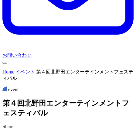
お問い合わせ
Home
イベント
第４回北野田エンターテインメントフェステ
ィバル
event
第
４
回
北
野
田
エ
ン
タ
ー
テ
イ
ン
メ
ン
ト
フ
ェ
ス
テ
ィ
バ
ル
Share