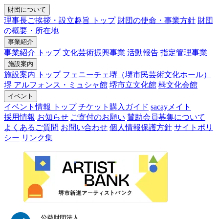
財団について
理事長ご挨拶・設立趣旨 トップ
財団の使命・事業方針
財団
の概要・所在地
事業紹介
事業紹介 トップ
文化芸術振興事業
活動報告
指定管理事業
施設案内
施設案内 トップ
フェニーチェ堺（堺市民芸術文化ホール）
堺 アルフォンス・ミュシャ館
堺市立文化館
栂文化会館
イベント
イベント情報 トップ
チケット購入ガイド
sacayメイト
採用情報
お知らせ
ご寄付のお願い
賛助会員募集について
よくあるご質問
お問い合わせ
個人情報保護方針
サイトポリ
シー
リンク集