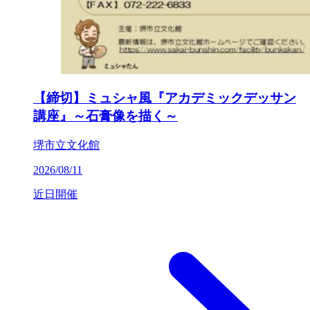
【締切】ミュシャ風『アカデミックデッサン
講座』～石膏像を描く～
堺市立文化館
2026/08/11
近日開催