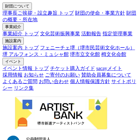
財団について
理事長ご挨拶・設立趣旨 トップ
財団の使命・事業方針
財団
の概要・所在地
事業紹介
事業紹介 トップ
文化芸術振興事業
活動報告
指定管理事業
施設案内
施設案内 トップ
フェニーチェ堺（堺市民芸術文化ホール）
堺 アルフォンス・ミュシャ館
堺市立文化館
栂文化会館
イベント
イベント情報 トップ
チケット購入ガイド
sacayメイト
採用情報
お知らせ
ご寄付のお願い
賛助会員募集について
よくあるご質問
お問い合わせ
個人情報保護方針
サイトポリ
シー
リンク集