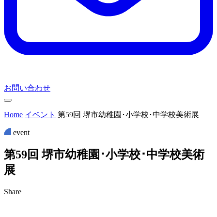
お問い合わせ
Home
イベント
第59回 堺市幼稚園･小学校･中学校美術展
event
第
5
9
回
堺
市
幼
稚
園
･
小
学
校
･
中
学
校
美
術
展
Share