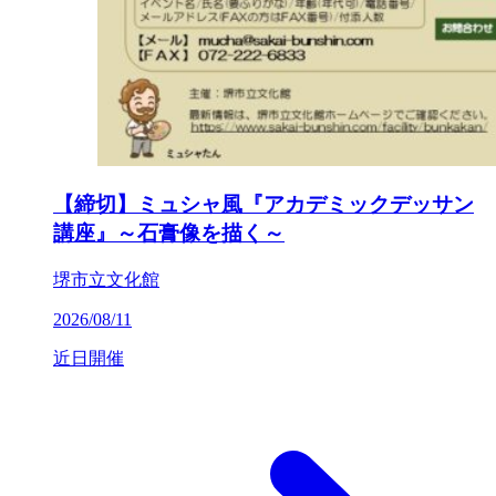
【締切】ミュシャ風『アカデミックデッサン
講座』～石膏像を描く～
堺市立文化館
2026/08/11
近日開催