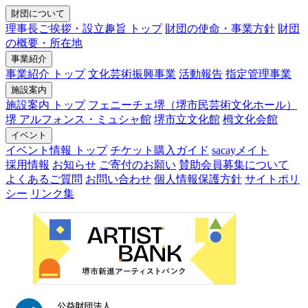
財団について
理事長ご挨拶・設立趣旨 トップ
財団の使命・事業方針
財団
の概要・所在地
事業紹介
事業紹介 トップ
文化芸術振興事業
活動報告
指定管理事業
施設案内
施設案内 トップ
フェニーチェ堺（堺市民芸術文化ホール）
堺 アルフォンス・ミュシャ館
堺市立文化館
栂文化会館
イベント
イベント情報 トップ
チケット購入ガイド
sacayメイト
採用情報
お知らせ
ご寄付のお願い
賛助会員募集について
よくあるご質問
お問い合わせ
個人情報保護方針
サイトポリ
シー
リンク集