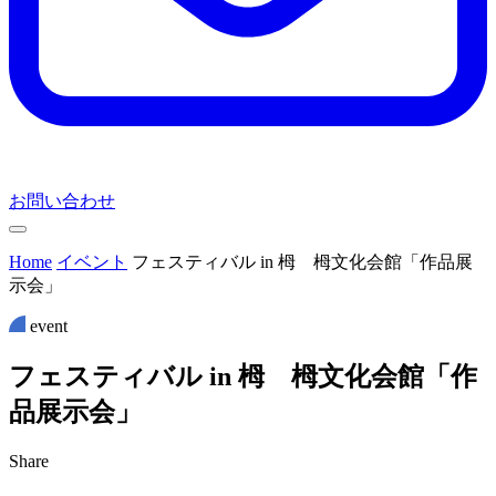
お問い合わせ
Home
イベント
フェスティバル in 栂 栂文化会館「作品展
示会」
event
フ
ェ
ス
テ
ィ
バ
ル
i
n
栂
栂
文
化
会
館
「
作
品
展
示
会
」
Share