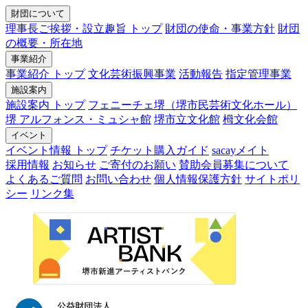
財団について
理事長ご挨拶・設立趣旨 トップ
財団の使命・事業方針
財団
の概要・所在地
事業紹介
事業紹介 トップ
文化芸術振興事業
活動報告
指定管理事業
施設案内
施設案内 トップ
フェニーチェ堺（堺市民芸術文化ホール）
堺 アルフォンス・ミュシャ館
堺市立文化館
栂文化会館
イベント
イベント情報 トップ
チケット購入ガイド
sacayメイト
採用情報
お知らせ
ご寄付のお願い
賛助会員募集について
よくあるご質問
お問い合わせ
個人情報保護方針
サイトポリ
シー
リンク集