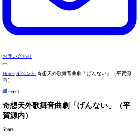
お問い合わせ
Home
イベント
奇想天外歌舞音曲劇「げんない」（平賀源
内）
event
奇
想
天
外
歌
舞
音
曲
劇
「
げ
ん
な
い
」
（
平
賀
源
内
）
Share