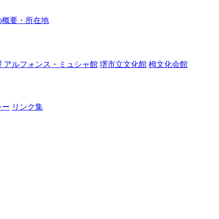
の概要・所在地
堺 アルフォンス・ミュシャ館
堺市立文化館
栂文化会館
シー
リンク集