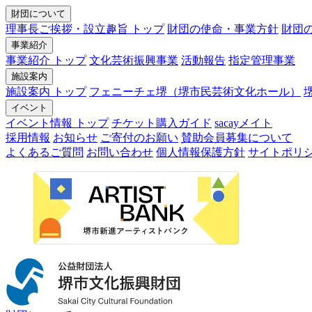
財団について
理事長ご挨拶・設立趣旨 トップ
財団の使命・事業方針
財団
事業紹介
事業紹介 トップ
文化芸術振興事業
活動報告
指定管理事業
施設案内
施設案内 トップ
フェニーチェ堺（堺市民芸術文化ホール）
イベント
イベント情報 トップ
チケット購入ガイド
sacayメイト
採用情報
お知らせ
ご寄付のお願い
賛助会員募集について
よくあるご質問
お問い合わせ
個人情報保護方針
サイトポリ