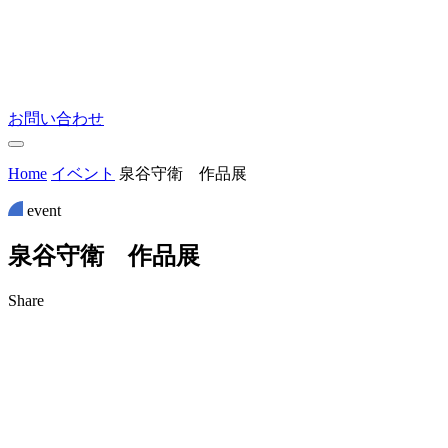
お問い合わせ
Home
イベント
泉谷守衛 作品展
event
泉
谷
守
衛
作
品
展
Share