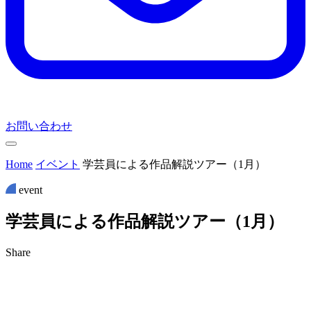
お問い合わせ
Home
イベント
学芸員による作品解説ツアー（1月）
event
学
芸
員
に
よ
る
作
品
解
説
ツ
ア
ー
（
1
月
）
Share