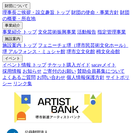
財団について
理事長ご挨拶・設立趣旨 トップ
財団の使命・事業方針
財団
の概要・所在地
事業紹介
事業紹介 トップ
文化芸術振興事業
活動報告
指定管理事業
施設案内
施設案内 トップ
フェニーチェ堺（堺市民芸術文化ホール）
堺 アルフォンス・ミュシャ館
堺市立文化館
栂文化会館
イベント
イベント情報 トップ
チケット購入ガイド
sacayメイト
採用情報
お知らせ
ご寄付のお願い
賛助会員募集について
よくあるご質問
お問い合わせ
個人情報保護方針
サイトポリ
シー
リンク集