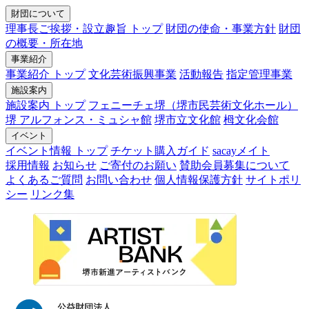
財団について
理事長ご挨拶・設立趣旨 トップ
財団の使命・事業方針
財団
の概要・所在地
事業紹介
事業紹介 トップ
文化芸術振興事業
活動報告
指定管理事業
施設案内
施設案内 トップ
フェニーチェ堺（堺市民芸術文化ホール）
堺 アルフォンス・ミュシャ館
堺市立文化館
栂文化会館
イベント
イベント情報 トップ
チケット購入ガイド
sacayメイト
採用情報
お知らせ
ご寄付のお願い
賛助会員募集について
よくあるご質問
お問い合わせ
個人情報保護方針
サイトポリ
シー
リンク集