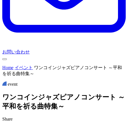
お問い合わせ
Home
イベント
ワンコインジャズピアノコンサート ～平和
を祈る曲特集～
event
ワ
ン
コ
イ
ン
ジ
ャ
ズ
ピ
ア
ノ
コ
ン
サ
ー
ト
～
平
和
を
祈
る
曲
特
集
～
Share