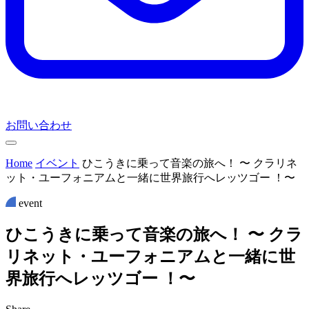
お問い合わせ
Home
イベント
ひこうきに乗って音楽の旅へ！ 〜 クラリネ
ット・ユーフォニアムと一緒に世界旅行へレッツゴー ！〜
event
ひ
こ
う
き
に
乗
っ
て
音
楽
の
旅
へ
！
〜
ク
ラ
リ
ネ
ッ
ト
・
ユ
ー
フ
ォ
ニ
ア
ム
と
一
緒
に
世
界
旅
行
へ
レ
ッ
ツ
ゴ
ー
！
〜