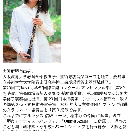
大阪府堺市出身。
大阪教育大学教育学部教養学科芸術専攻音楽コースを経て、愛知県
立芸術大学大学院音楽研究科博士前期課程管楽器領域修了。
第20回“万里の長城杯”国際音楽コンクール アンサンブル部門 第3位
を受賞。第49回堺市新人演奏会 奨励賞受賞。 第14回愛知県立芸術大
学修了演奏会に出演。第 23 回日本演奏家コンクール木管部門一般 A
の部第 2 位・神戶市⻑賞受賞。2022 年大阪交響楽団とフ ィンジ作曲
のクラリネット協奏曲より第 3 楽章で共演。
これまでにブルックス 信雄 トーン、稲本渡の各氏 に師事。現在
「堺市アーティストバンク」、「Quintet Azalea」 に所属し、堺市の
こども園・幼稚園・小学校へワークショッ プを行うほか、大阪と愛