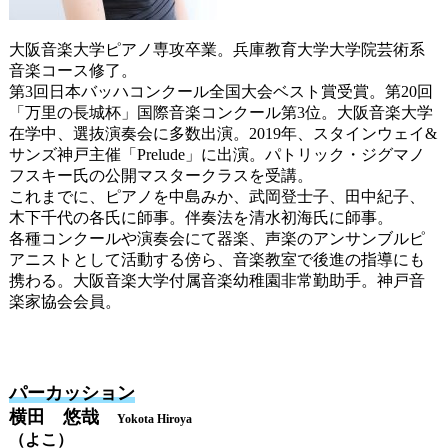
大阪音楽大学ピアノ専攻卒業。兵庫教育大学大学院芸術系
音楽コース修了。
第3回日本バッハコンクール全国大会ベスト賞受賞。第20回
「万里の長城杯」国際音楽コンクール第3位。大阪音楽大学
在学中、選抜演奏会に多数出演。2019年、スタインウェイ&
サンズ神戸主催「Prelude」に出演。パトリック・ジグマノ
フスキー氏の公開マスタークラスを受講。
これまでに、ピアノを中島みか、武岡登士子、田中紀子、
木下千代の各氏に師事。伴奏法を清水初海氏に師事。
各種コンクールや演奏会にて器楽、声楽のアンサンブルピ
アニストとして活動する傍ら、音楽教室で後進の指導にも
携わる。大阪音楽大学付属音楽幼稚園非常勤助手。神戸音
楽家協会会員。
パーカッション
横田 悠哉
Yokota Hiroya
（よこ）