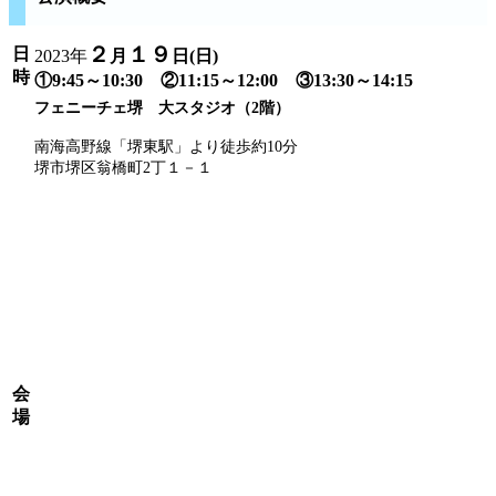
２
１９
日
2023年
月
日(
日
)
時
①9:45～10:30 ②11:15～12:00 ③13:30～14:15
フェニーチェ堺 大スタジオ（2階）
南海高野線「堺東駅」より徒歩約10分
堺市堺区翁橋町2丁１－１
会
場