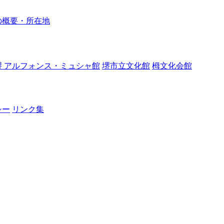
の概要・所在地
堺 アルフォンス・ミュシャ館
堺市立文化館
栂文化会館
シー
リンク集