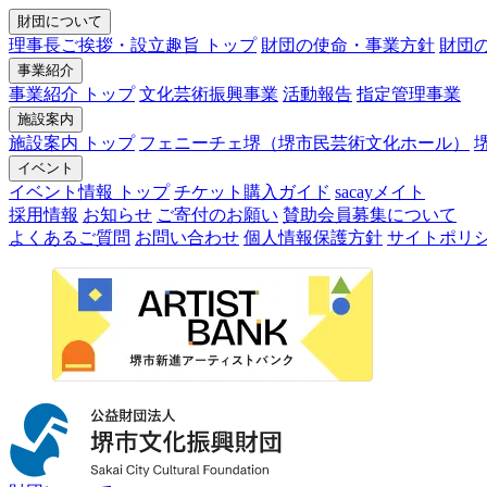
財団について
理事長ご挨拶・設立趣旨 トップ
財団の使命・事業方針
財団
事業紹介
事業紹介 トップ
文化芸術振興事業
活動報告
指定管理事業
施設案内
施設案内 トップ
フェニーチェ堺（堺市民芸術文化ホール）
イベント
イベント情報 トップ
チケット購入ガイド
sacayメイト
採用情報
お知らせ
ご寄付のお願い
賛助会員募集について
よくあるご質問
お問い合わせ
個人情報保護方針
サイトポリ