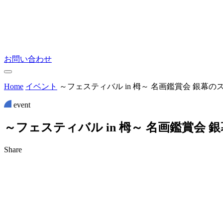
お問い合わせ
Home
イベント
～フェスティバル in 栂～ 名画鑑賞会 銀幕
event
～
フ
ェ
ス
テ
ィ
バ
ル
i
n
栂
～
名
画
鑑
賞
会
銀
Share