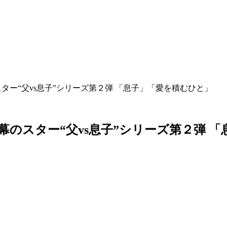
のスター“父vs息子”シリーズ第２弾 「息子」「愛を積むひと」
幕
の
ス
タ
ー
“
父
v
s
息
子
”
シ
リ
ー
ズ
第
２
弾
「