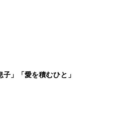
息
子
」
「
愛
を
積
む
ひ
と
」