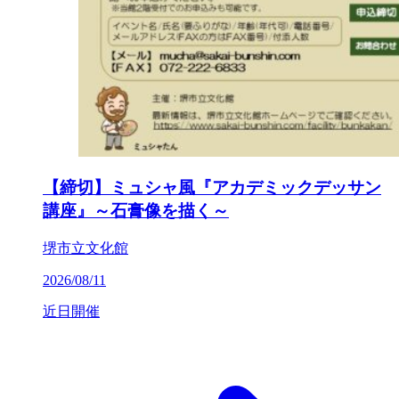
【締切】ミュシャ風『アカデミックデッサン
講座』～石膏像を描く～
堺市立文化館
2026/08/11
近日開催