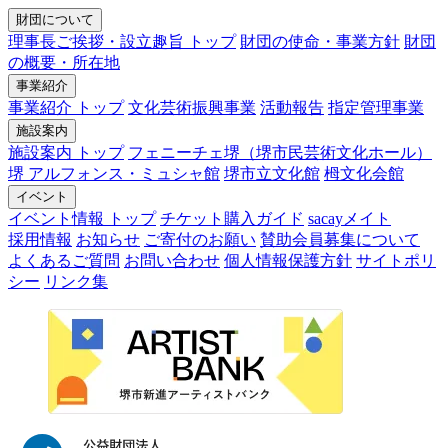
財団について
理事長ご挨拶・設立趣旨 トップ
財団の使命・事業方針
財団
の概要・所在地
事業紹介
事業紹介 トップ
文化芸術振興事業
活動報告
指定管理事業
施設案内
施設案内 トップ
フェニーチェ堺（堺市民芸術文化ホール）
堺 アルフォンス・ミュシャ館
堺市立文化館
栂文化会館
イベント
イベント情報 トップ
チケット購入ガイド
sacayメイト
採用情報
お知らせ
ご寄付のお願い
賛助会員募集について
よくあるご質問
お問い合わせ
個人情報保護方針
サイトポリ
シー
リンク集