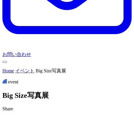
お問い合わせ
Home
イベント
Big Size写真展
event
B
i
g
S
i
z
e
写
真
展
Share