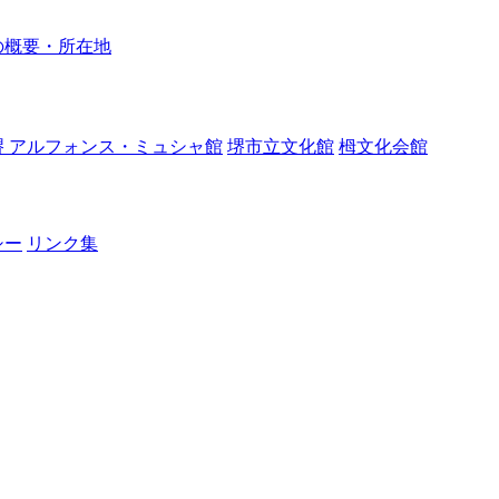
の概要・所在地
堺 アルフォンス・ミュシャ館
堺市立文化館
栂文化会館
シー
リンク集