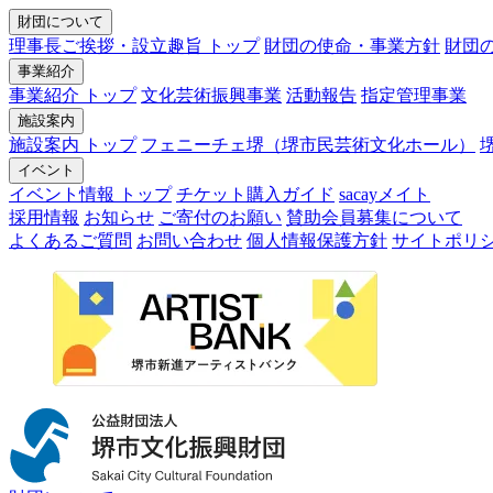
財団について
理事長ご挨拶・設立趣旨 トップ
財団の使命・事業方針
財団
事業紹介
事業紹介 トップ
文化芸術振興事業
活動報告
指定管理事業
施設案内
施設案内 トップ
フェニーチェ堺（堺市民芸術文化ホール）
イベント
イベント情報 トップ
チケット購入ガイド
sacayメイト
採用情報
お知らせ
ご寄付のお願い
賛助会員募集について
よくあるご質問
お問い合わせ
個人情報保護方針
サイトポリ