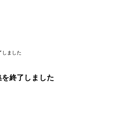
了しました
集
を
終
了
し
ま
し
た