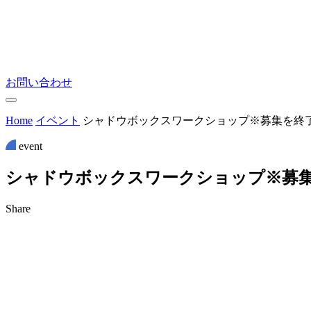
お問い合わせ
Home
イベント
シャドウボックスワークショップ※募集を終
event
シ
ャ
ド
ウ
ボ
ッ
ク
ス
ワ
ー
ク
シ
ョ
ッ
プ
※
募
Share