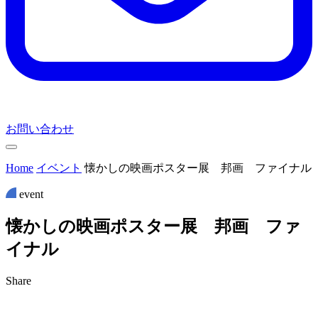
お問い合わせ
Home
イベント
懐かしの映画ポスター展 邦画 ファイナル
event
懐
か
し
の
映
画
ポ
ス
タ
ー
展
邦
画
フ
ァ
イ
ナ
ル
Share