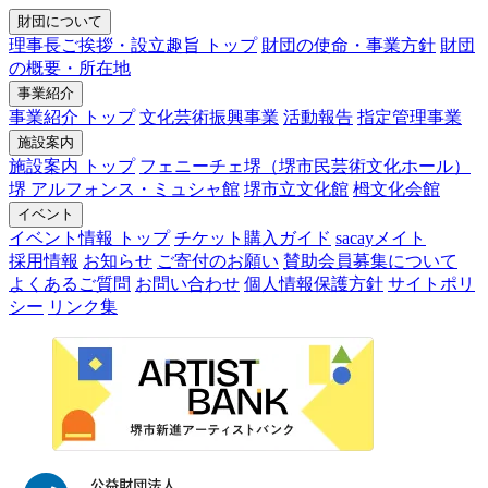
財団について
理事長ご挨拶・設立趣旨 トップ
財団の使命・事業方針
財団
の概要・所在地
事業紹介
事業紹介 トップ
文化芸術振興事業
活動報告
指定管理事業
施設案内
施設案内 トップ
フェニーチェ堺（堺市民芸術文化ホール）
堺 アルフォンス・ミュシャ館
堺市立文化館
栂文化会館
イベント
イベント情報 トップ
チケット購入ガイド
sacayメイト
採用情報
お知らせ
ご寄付のお願い
賛助会員募集について
よくあるご質問
お問い合わせ
個人情報保護方針
サイトポリ
シー
リンク集