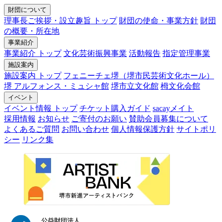
財団について
理事長ご挨拶・設立趣旨 トップ
財団の使命・事業方針
財団
の概要・所在地
事業紹介
事業紹介 トップ
文化芸術振興事業
活動報告
指定管理事業
施設案内
施設案内 トップ
フェニーチェ堺（堺市民芸術文化ホール）
堺 アルフォンス・ミュシャ館
堺市立文化館
栂文化会館
イベント
イベント情報 トップ
チケット購入ガイド
sacayメイト
採用情報
お知らせ
ご寄付のお願い
賛助会員募集について
よくあるご質問
お問い合わせ
個人情報保護方針
サイトポリ
シー
リンク集