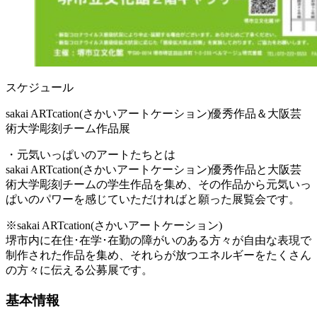
スケジュール
sakai ARTcation(さかいアートケーション)優秀作品＆大阪芸
術大学彫刻チーム作品展
・元気いっぱいのアートたちとは
sakai ARTcation(さかいアートケーション)優秀作品と大阪芸
術大学彫刻チームの学生作品を集め、その作品から元気いっ
ぱいのパワーを感じていただければと願った展覧会です。
※sakai ARTcation(さかいアートケーション)
堺市内に在住･在学･在勤の障がいのある方々が自由な表現で
制作された作品を集め、それらが放つエネルギーをたくさん
の方々に伝える公募展です。
基本情報