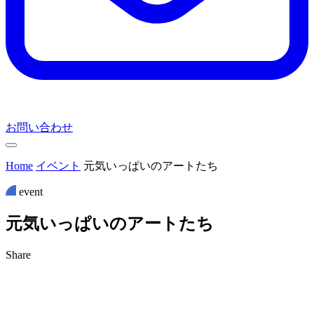
お問い合わせ
Home
イベント
元気いっぱいのアートたち
event
元
気
い
っ
ぱ
い
の
ア
ー
ト
た
ち
Share