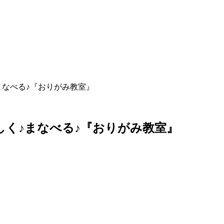
まなべる♪『おりがみ教室』
し
く
♪
ま
な
べ
る
♪
『
お
り
が
み
教
室
』