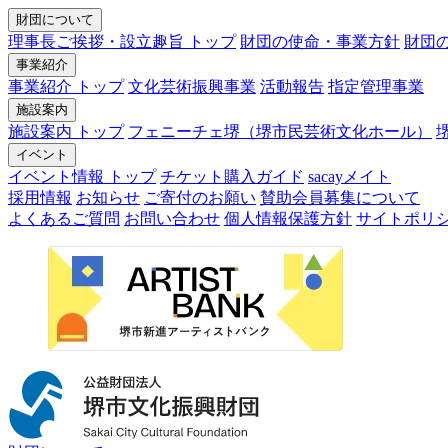
財団について
理事長ご挨拶・設立趣旨 トップ
財団の使命・事業方針
財団
事業紹介
事業紹介 トップ
文化芸術振興事業
活動報告
指定管理事業
施設案内
施設案内 トップ
フェニーチェ堺（堺市民芸術文化ホール）
イベント
イベント情報 トップ
チケット購入ガイド
sacayメイト
採用情報
お知らせ
ご寄付のお願い
賛助会員募集について
よくあるご質問
お問い合わせ
個人情報保護方針
サイトポリ