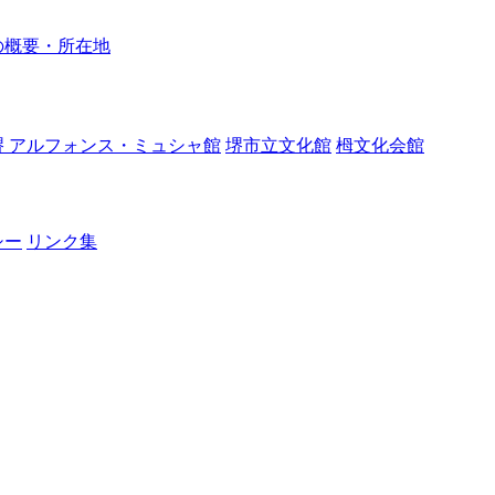
の概要・所在地
堺 アルフォンス・ミュシャ館
堺市立文化館
栂文化会館
シー
リンク集