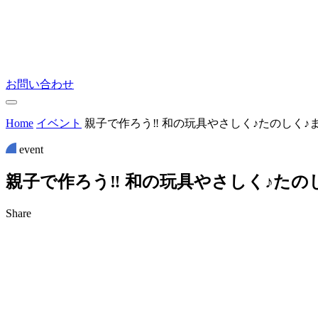
お問い合わせ
Home
イベント
親子で作ろう‼ 和の玩具やさしく♪たのしく♪
event
親
子
で
作
ろ
う
‼
和
の
玩
具
や
さ
し
く
♪
た
の
Share