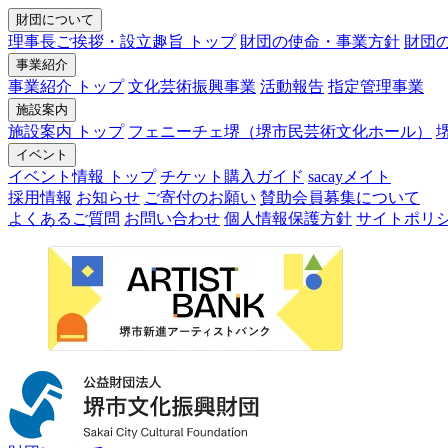
財団について
理事長ご挨拶・設立趣旨 トップ
財団の使命・事業方針
財団
事業紹介
事業紹介 トップ
文化芸術振興事業
活動報告
指定管理事業
施設案内
施設案内 トップ
フェニーチェ堺（堺市民芸術文化ホール）
イベント
イベント情報 トップ
チケット購入ガイド
sacayメイト
採用情報
お知らせ
ご寄付のお願い
賛助会員募集について
よくあるご質問
お問い合わせ
個人情報保護方針
サイトポリ