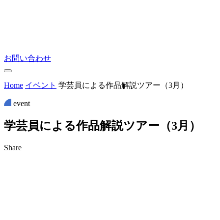
お問い合わせ
Home
イベント
学芸員による作品解説ツアー（3月）
event
学
芸
員
に
よ
る
作
品
解
説
ツ
ア
ー
（
3
月
）
Share