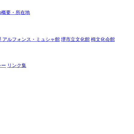
の概要・所在地
堺 アルフォンス・ミュシャ館
堺市立文化館
栂文化会館
シー
リンク集