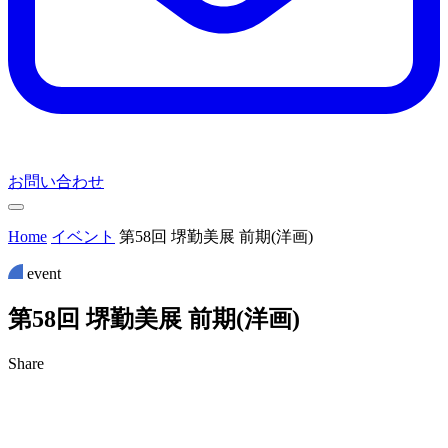
お問い合わせ
Home
イベント
第58回 堺勤美展 前期(洋画)
event
第
5
8
回
堺
勤
美
展
前
期
(
洋
画
)
Share