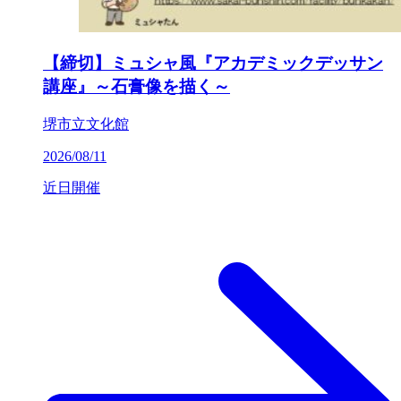
【締切】ミュシャ風『アカデミックデッサン
講座』～石膏像を描く～
堺市立文化館
2026/08/11
近日開催