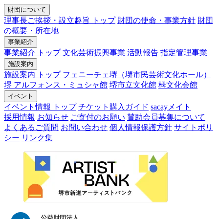
財団について
理事長ご挨拶・設立趣旨 トップ
財団の使命・事業方針
財団
の概要・所在地
事業紹介
事業紹介 トップ
文化芸術振興事業
活動報告
指定管理事業
施設案内
施設案内 トップ
フェニーチェ堺（堺市民芸術文化ホール）
堺 アルフォンス・ミュシャ館
堺市立文化館
栂文化会館
イベント
イベント情報 トップ
チケット購入ガイド
sacayメイト
採用情報
お知らせ
ご寄付のお願い
賛助会員募集について
よくあるご質問
お問い合わせ
個人情報保護方針
サイトポリ
シー
リンク集