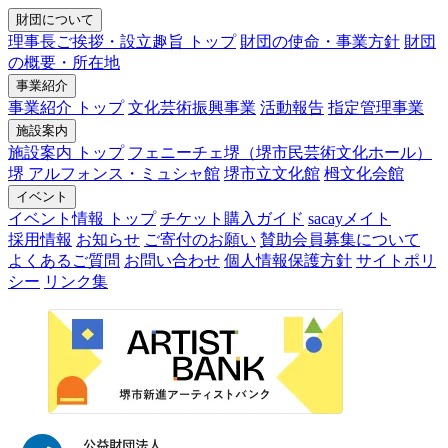
財団について
理事長ご挨拶・設立趣旨 トップ
財団の使命・事業方針
財団
の概要・所在地
事業紹介
事業紹介 トップ
文化芸術振興事業
活動報告
指定管理事業
施設案内
施設案内 トップ
フェニーチェ堺（堺市民芸術文化ホール）
堺 アルフォンス・ミュシャ館
堺市立文化館
栂文化会館
イベント
イベント情報 トップ
チケット購入ガイド
sacayメイト
採用情報
お知らせ
ご寄付のお願い
賛助会員募集について
よくあるご質問
お問い合わせ
個人情報保護方針
サイトポリ
シー
リンク集