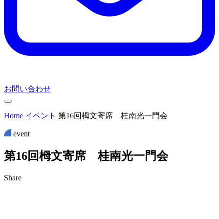
お問い合わせ
Home
イベント
第16回栂文寄席 桂南光一門会
event
第
1
6
回
栂
文
寄
席
桂
南
光
一
門
会
Share