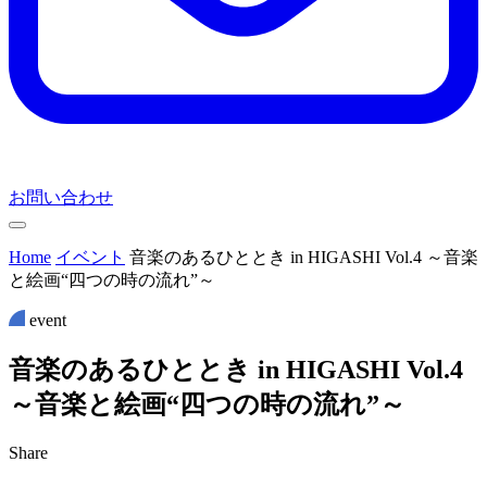
お問い合わせ
Home
イベント
音楽のあるひととき in HIGASHI Vol.4 ～音楽
と絵画“四つの時の流れ”～
event
音
楽
の
あ
る
ひ
と
と
き
i
n
H
I
G
A
S
H
I
V
o
l
.
4
～
音
楽
と
絵
画
“
四
つ
の
時
の
流
れ
”
～
Share