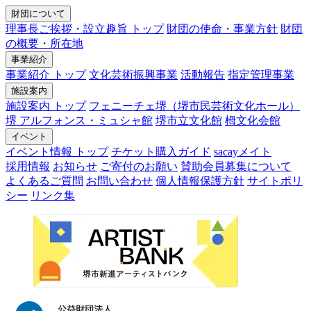
財団について
理事長ご挨拶・設立趣旨 トップ
財団の使命・事業方針
財団
の概要・所在地
事業紹介
事業紹介 トップ
文化芸術振興事業
活動報告
指定管理事業
施設案内
施設案内 トップ
フェニーチェ堺（堺市民芸術文化ホール）
堺 アルフォンス・ミュシャ館
堺市立文化館
栂文化会館
イベント
イベント情報 トップ
チケット購入ガイド
sacayメイト
採用情報
お知らせ
ご寄付のお願い
賛助会員募集について
よくあるご質問
お問い合わせ
個人情報保護方針
サイトポリ
シー
リンク集