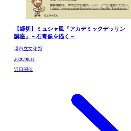
【締切】ミュシャ風『アカデミックデッサン
講座』～石膏像を描く～
堺市立文化館
2026/08/11
近日開催