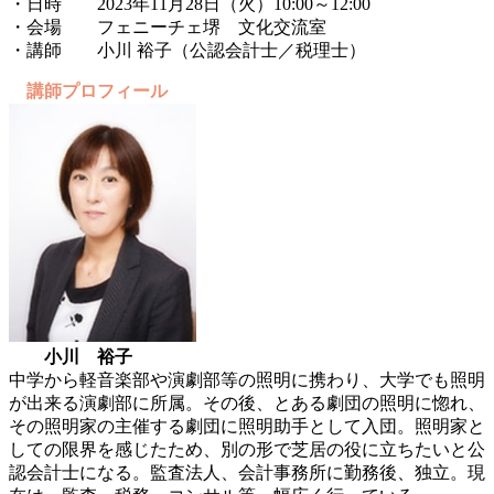
・日時 2023年11月28日（火）10:00～12:00
・会場 フェニーチェ堺 文化交流室
・講師 小川 裕子（公認会計士／税理士）
講師プロフィール
小川 裕子
中学から軽音楽部や演劇部等の照明に携わり、大学でも照明
が出来る演劇部に所属。その後、とある劇団の照明に惚れ、
その照明家の主催する劇団に照明助手として入団。照明家と
しての限界を感じたため、別の形で芝居の役に立ちたいと公
認会計士になる。監査法人、会計事務所に勤務後、独立。現