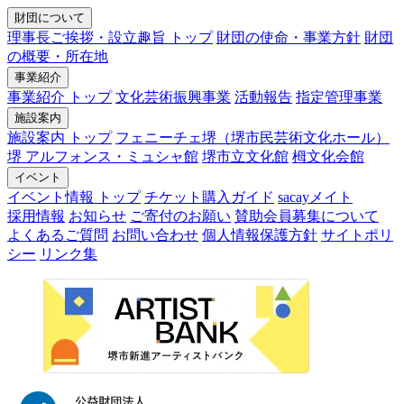
財団について
理事長ご挨拶・設立趣旨 トップ
財団の使命・事業方針
財団
の概要・所在地
事業紹介
事業紹介 トップ
文化芸術振興事業
活動報告
指定管理事業
施設案内
施設案内 トップ
フェニーチェ堺（堺市民芸術文化ホール）
堺 アルフォンス・ミュシャ館
堺市立文化館
栂文化会館
イベント
イベント情報 トップ
チケット購入ガイド
sacayメイト
採用情報
お知らせ
ご寄付のお願い
賛助会員募集について
よくあるご質問
お問い合わせ
個人情報保護方針
サイトポリ
シー
リンク集