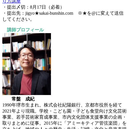
り方講座
・提出〆切：8月17日（必着）
・提出先：jigyo★sakai-bunshin.com ※★を@に変えて送信
してください。
講師プロフィール
常盤 成紀
1990年堺市生まれ。株式会社紀陽銀行、京都市役所を経て
2021年より現職。学校・こども園・子ども食堂向け文化芸術
事業、若手芸術家育成事業、市内文化団体支援事業の企画・
取りまとめに従事。2015年に「アミーキティア管弦楽団」を