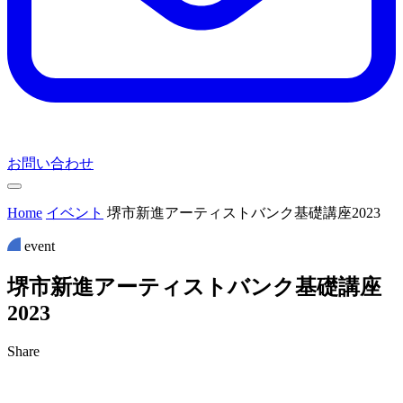
お問い合わせ
Home
イベント
堺市新進アーティストバンク基礎講座2023
event
堺
市
新
進
ア
ー
テ
ィ
ス
ト
バ
ン
ク
基
礎
講
座
2
0
2
3
Share