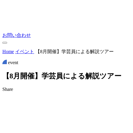
お問い合わせ
Home
イベント
【8月開催】学芸員による解説ツアー
event
【
8
月
開
催
】
学
芸
員
に
よ
る
解
説
ツ
ア
ー
Share