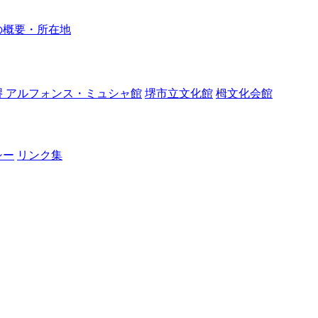
の概要・所在地
堺 アルフォンス・ミュシャ館
堺市立文化館
栂文化会館
シー
リンク集