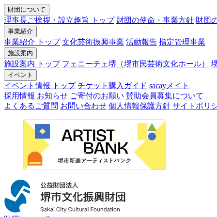
財団について
理事長ご挨拶・設立趣旨 トップ
財団の使命・事業方針
財団
事業紹介
事業紹介 トップ
文化芸術振興事業
活動報告
指定管理事業
施設案内
施設案内 トップ
フェニーチェ堺（堺市民芸術文化ホール）
イベント
イベント情報 トップ
チケット購入ガイド
sacayメイト
採用情報
お知らせ
ご寄付のお願い
賛助会員募集について
よくあるご質問
お問い合わせ
個人情報保護方針
サイトポリ