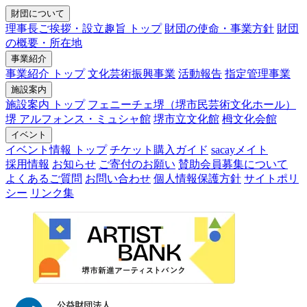
財団について
理事長ご挨拶・設立趣旨 トップ
財団の使命・事業方針
財団
の概要・所在地
事業紹介
事業紹介 トップ
文化芸術振興事業
活動報告
指定管理事業
施設案内
施設案内 トップ
フェニーチェ堺（堺市民芸術文化ホール）
堺 アルフォンス・ミュシャ館
堺市立文化館
栂文化会館
イベント
イベント情報 トップ
チケット購入ガイド
sacayメイト
採用情報
お知らせ
ご寄付のお願い
賛助会員募集について
よくあるご質問
お問い合わせ
個人情報保護方針
サイトポリ
シー
リンク集