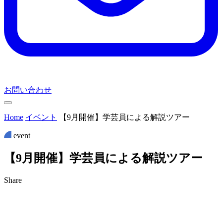
お問い合わせ
Home
イベント
【9月開催】学芸員による解説ツアー
event
【
9
月
開
催
】
学
芸
員
に
よ
る
解
説
ツ
ア
ー
Share