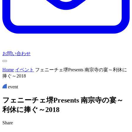
お問い合わせ
Home
イベント
フェニーチェ堺Presents 南宗寺の宴～利休に
捧ぐ～2018
event
フ
ェ
ニ
ー
チ
ェ
堺
P
r
e
s
e
n
t
s
南
宗
寺
の
宴
～
利
休
に
捧
ぐ
～
2
0
1
8
Share