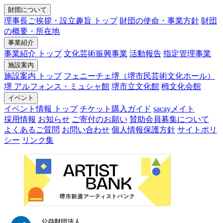
財団について
理事長ご挨拶・設立趣旨 トップ
財団の使命・事業方針
財団
の概要・所在地
事業紹介
事業紹介 トップ
文化芸術振興事業
活動報告
指定管理事業
施設案内
施設案内 トップ
フェニーチェ堺（堺市民芸術文化ホール）
堺 アルフォンス・ミュシャ館
堺市立文化館
栂文化会館
イベント
イベント情報 トップ
チケット購入ガイド
sacayメイト
採用情報
お知らせ
ご寄付のお願い
賛助会員募集について
よくあるご質問
お問い合わせ
個人情報保護方針
サイトポリ
シー
リンク集