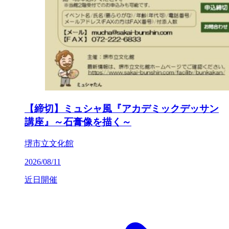
【締切】ミュシャ風『アカデミックデッサン
講座』～石膏像を描く～
堺市立文化館
2026/08/11
近日開催