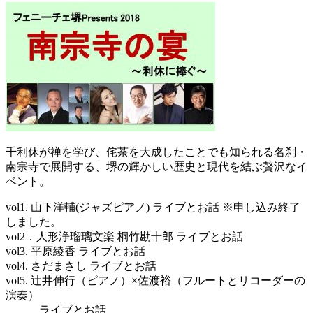
千利休が禅を学び、侘茶を大成したことでも知られる名刹・
南宗寺で展開する、堺の輝かしい歴史と現代を結ぶ贅沢なイ
ベント。
vol1. 山下洋輔(ジャズピアノ) ライブとお話 ※申し込み終了
しました。
vol2．人形浄瑠璃文楽 桐竹勘十郎 ライブとお話
vol3. 平原綾香 ライブとお話
vol4. さだまさし ライブとお話
vol5. 辻井伸行（ピアノ）×佐渡裕（フルートとリコーダーの
演奏）
ライブとお話