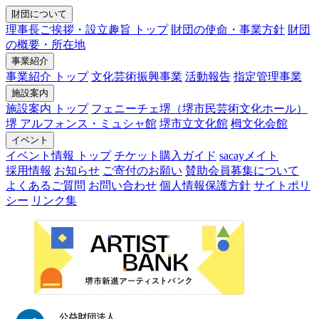
財団について
理事長ご挨拶・設立趣旨 トップ
財団の使命・事業方針
財団
の概要・所在地
事業紹介
事業紹介 トップ
文化芸術振興事業
活動報告
指定管理事業
施設案内
施設案内 トップ
フェニーチェ堺（堺市民芸術文化ホール）
堺 アルフォンス・ミュシャ館
堺市立文化館
栂文化会館
イベント
イベント情報 トップ
チケット購入ガイド
sacayメイト
採用情報
お知らせ
ご寄付のお願い
賛助会員募集について
よくあるご質問
お問い合わせ
個人情報保護方針
サイトポリ
シー
リンク集