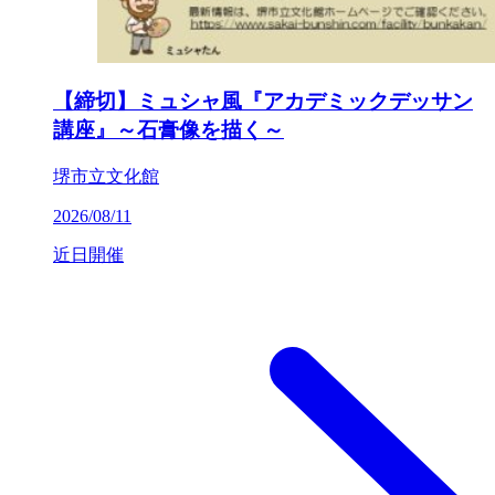
【締切】ミュシャ風『アカデミックデッサン
講座』～石膏像を描く～
堺市立文化館
2026/08/11
近日開催