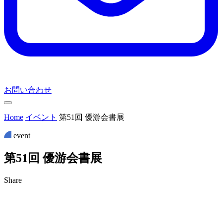
お問い合わせ
Home
イベント
第51回 優游会書展
event
第
5
1
回
優
游
会
書
展
Share