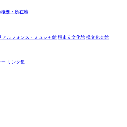
の概要・所在地
堺 アルフォンス・ミュシャ館
堺市立文化館
栂文化会館
シー
リンク集