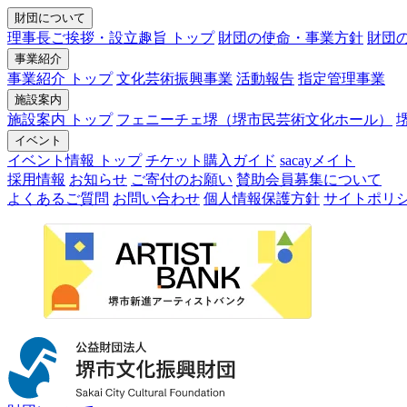
財団について
理事長ご挨拶・設立趣旨 トップ
財団の使命・事業方針
財団
事業紹介
事業紹介 トップ
文化芸術振興事業
活動報告
指定管理事業
施設案内
施設案内 トップ
フェニーチェ堺（堺市民芸術文化ホール）
イベント
イベント情報 トップ
チケット購入ガイド
sacayメイト
採用情報
お知らせ
ご寄付のお願い
賛助会員募集について
よくあるご質問
お問い合わせ
個人情報保護方針
サイトポリ