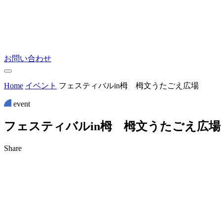
お問い合わせ
Home
イベント
フェスティバルin栂 栂文うたごえ広場
event
フ
ェ
ス
テ
ィ
バ
ル
i
n
栂
栂
文
う
た
ご
え
広
場
Share