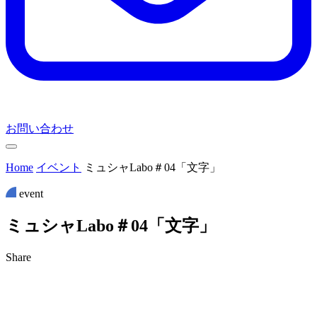
お問い合わせ
Home
イベント
ミュシャLabo＃04「文字」
event
ミ
ュ
シ
ャ
L
a
b
o
＃
0
4
「
文
字
」
Share