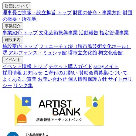
財団について
理事長ご挨拶・設立趣旨 トップ
財団の使命・事業方針
財団
の概要・所在地
事業紹介
事業紹介 トップ
文化芸術振興事業
活動報告
指定管理事業
施設案内
施設案内 トップ
フェニーチェ堺（堺市民芸術文化ホール）
堺 アルフォンス・ミュシャ館
堺市立文化館
栂文化会館
イベント
イベント情報 トップ
チケット購入ガイド
sacayメイト
採用情報
お知らせ
ご寄付のお願い
賛助会員募集について
よくあるご質問
お問い合わせ
個人情報保護方針
サイトポリ
シー
リンク集