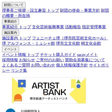
財団について
理事長ご挨拶・設立趣旨 トップ
財団の使命・事業方針
財団
の概要・所在地
事業紹介
事業紹介 トップ
文化芸術振興事業
活動報告
指定管理事業
施設案内
施設案内 トップ
フェニーチェ堺（堺市民芸術文化ホール）
堺 アルフォンス・ミュシャ館
堺市立文化館
栂文化会館
イベント
イベント情報 トップ
チケット購入ガイド
sacayメイト
採用情報
お知らせ
ご寄付のお願い
賛助会員募集について
よくあるご質問
お問い合わせ
個人情報保護方針
サイトポリ
シー
リンク集