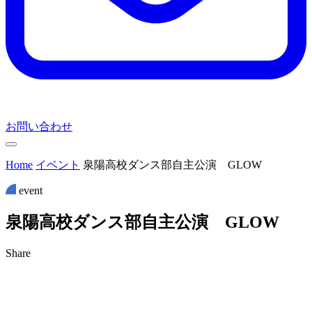
お問い合わせ
Home
イベント
泉陽高校ダンス部自主公演 GLOW
event
泉
陽
高
校
ダ
ン
ス
部
自
主
公
演
G
L
O
W
Share