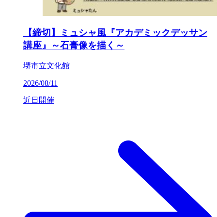
【締切】ミュシャ風『アカデミックデッサン
講座』～石膏像を描く～
堺市立文化館
2026/08/11
近日開催