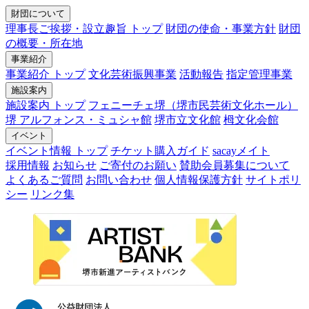
財団について
理事長ご挨拶・設立趣旨 トップ
財団の使命・事業方針
財団
の概要・所在地
事業紹介
事業紹介 トップ
文化芸術振興事業
活動報告
指定管理事業
施設案内
施設案内 トップ
フェニーチェ堺（堺市民芸術文化ホール）
堺 アルフォンス・ミュシャ館
堺市立文化館
栂文化会館
イベント
イベント情報 トップ
チケット購入ガイド
sacayメイト
採用情報
お知らせ
ご寄付のお願い
賛助会員募集について
よくあるご質問
お問い合わせ
個人情報保護方針
サイトポリ
シー
リンク集