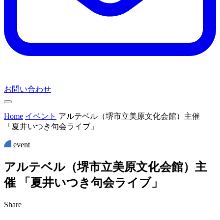
お問い合わせ
Home
イベント
アルテベル（堺市立美原文化会館）主催
「夏井いつき句会ライブ」
event
ア
ル
テ
ベ
ル
（
堺
市
立
美
原
文
化
会
館
）
主
催
「
夏
井
い
つ
き
句
会
ラ
イ
ブ
」
Share