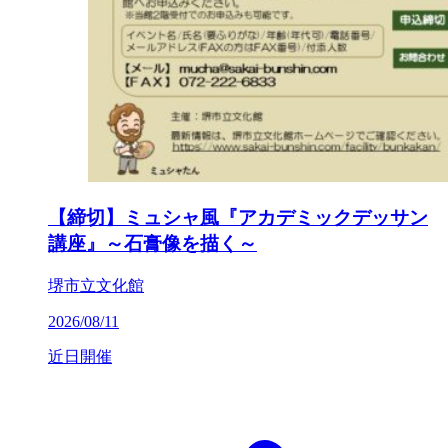
【締切】ミュシャ風『アカデミックデッサン
講座』～石膏像を描く～
堺市立文化館
2026/08/11
近日開催