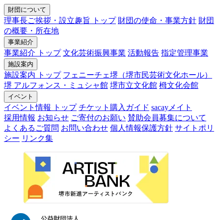
財団について
理事長ご挨拶・設立趣旨 トップ
財団の使命・事業方針
財団
の概要・所在地
事業紹介
事業紹介 トップ
文化芸術振興事業
活動報告
指定管理事業
施設案内
施設案内 トップ
フェニーチェ堺（堺市民芸術文化ホール）
堺 アルフォンス・ミュシャ館
堺市立文化館
栂文化会館
イベント
イベント情報 トップ
チケット購入ガイド
sacayメイト
採用情報
お知らせ
ご寄付のお願い
賛助会員募集について
よくあるご質問
お問い合わせ
個人情報保護方針
サイトポリ
シー
リンク集