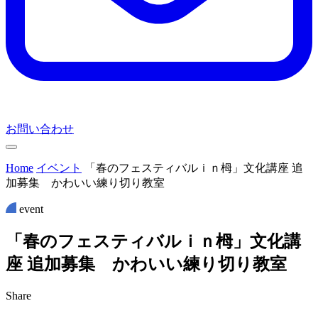
お問い合わせ
Home
イベント
「春のフェスティバルｉｎ栂」文化講座 追
加募集 かわいい練り切り教室
event
「
春
の
フ
ェ
ス
テ
ィ
バ
ル
ｉ
ｎ
栂
」
文
化
講
座
追
加
募
集
か
わ
い
い
練
り
切
り
教
室
Share